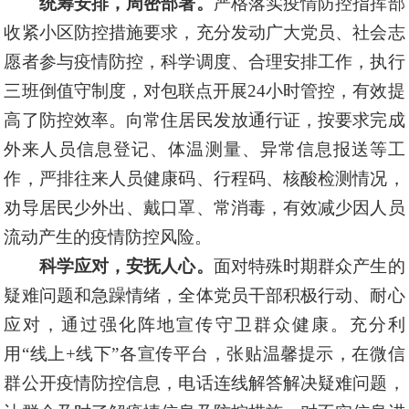
统筹安排，周密部署。
严格落实疫情防控指挥部
收紧小区防控措施要求，充分发动广大党员、社会志
愿者参与疫情防控，科学调度、合理安排工作，执行
三班倒值守制度，对包联点开展
24
小时管控，有效提
高了防控效
率
。向常住居民发放通行证，按要求完成
外来人员信息登记、体温测量、异常信息报送等工
作，严排往来人员健康码、行程码、核酸检测情况，
劝导居民少外出、戴口罩、常消毒，有效减少因人员
流动产生的疫情防控风险。
科学应对，安抚人心。
面对特殊时期群众产生的
疑难问题和急躁情绪，全体党员干部积极行动、耐心
应对，通过强化阵地宣传守卫群众健康。充分利
用“线上
+
线下”
各宣传平台
，张贴温馨提示
，在
微信
群公开疫情防控信息
，
电话连线解答解决疑难问题，