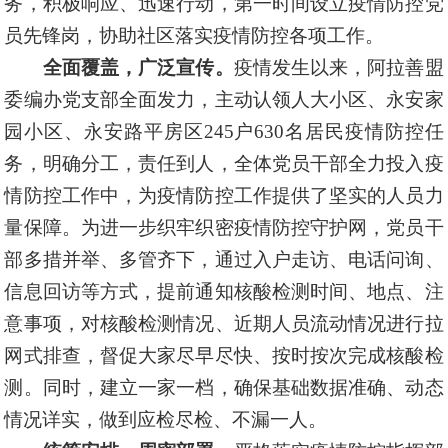
务，积极响应、迅速行动，第一时间设立疫情防控党
员先锋岗，协助社区落实疫情防控各项工作。
全面覆盖，广泛宣传。
疫情发生以来，阿拉善盟
委编办党支部全面发力，主动认领人大小区、永安家
园小区、永安路平房区
245
户
630
名居民疫情防控任
务，明确分工，责任到人，全体党员干部全力投入疫
情防控工作
中
，为疫情防控
工作
提供了坚实的人员力
量保障。为进一步织牢织密疫情防控守护网，党员干
部多措并举、多管齐下，通过入户走访、电话问询、
信息回访等方式，提前通知核酸检测时间、地点、注
意事项，对核酸检测情况、近期人员流动情况进行拉
网式排查，督促大家尽早尽快、按时按次完成核酸检
测。同时，建立一家一档，确保基础数据准确、动态
情况详实，做到应检尽检、不漏一人。