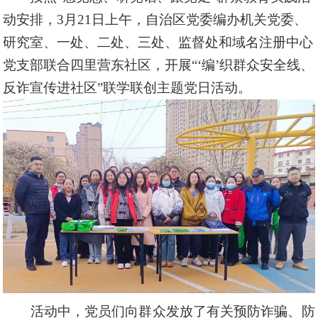
动安排，
3
月
21
日上午，
自治区党委编办
机关党委、
研究室、一处、二处、三处、监督处
和域名注册
中心
党支部
联合四里营东社区，开展
“‘
编
’
织群众安全线、
反诈宣传进社区
”
联学联创主题党日活动。
活动中，党员们向群众发放了
有关
预防诈骗、防