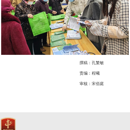
撰稿：孔繁敏
责编：
程曦
审核：宋佰庭