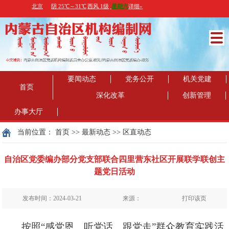
要闻动态
党务公开
机关党建
首页
深化改革
创新管理
办事大厅
当前位置：
首页
>>
最新动态
>>
区直动态
自治区党委编办部分党支部联合四里营东社区开展联学联创主
题党日活动
发布时间：2024-03-21
来源：
打印该页
按照
“
感党恩、听党话、跟党走
”
群众教育实践活