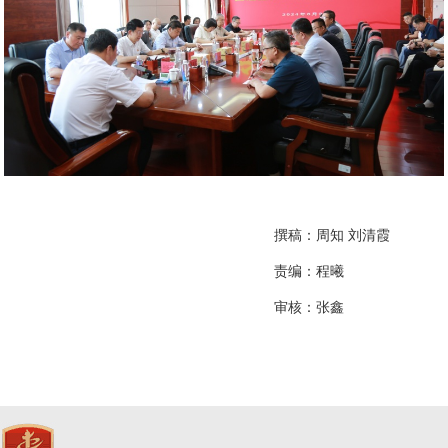
撰稿：周知 刘清霞
责编：
程曦
审核：张鑫