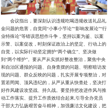
会议
指出
，
要
深刻认识违规吃喝违规收送
礼品礼
金
问题的危害
，自觉同
“小事小节论”“影响发展论”“行
业特殊论”等错误思想作斗争，坚持以案为鉴、以案
示警、以案促改，时刻保证政治上的坚定、行动上的
自觉，以实际行动坚定拥护“两个确立”、坚决做
到“两个维护”。要从严从实抓好整改整治，聚焦中央
和自治区通报的问题、自身查摆的问题、明察暗访发
现的问题、群众反映的问题，扎实开展专项整治，对
置若罔闻、顶风违纪的，从严从重从快查处，坚决打
好作风建设攻坚战、持久战。要坚持把改进作风与
推
动工作落实、提升工作质效
结合起来
,引导全办党员
干部大力弘扬艰苦奋斗精神，加强廉洁文化建设，把