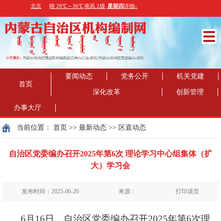
要闻动态
党务公开
机关党建
首页
深化改革
创新管理
办事大厅
当前位置：
首页
>>
最新动态
>>
区直动态
自治区党委编办召开2025年第6次 理论学习中心组集体（扩
大）学习会
发布时间：2025-06-20
来源：
打印该页
6
月
16
日，自治区党委编办召开
202
5
年第
6
次理