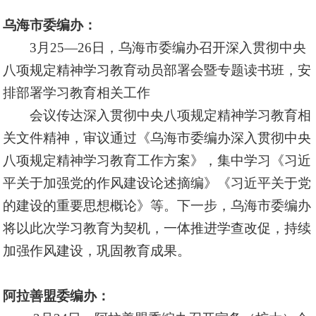
乌海市委编办：
3
月
25
—
26
日，乌海市委编办召开深入贯彻中央
八项规定精神学习教育动员部署会暨专题读书班
，
安
排部署学习教育相关工作
会议传达
深入贯彻中央八项规定精神学习教育
相
关文件精神，审议通过《乌海市委编办深入贯彻中央
八项规定精神学习教育工作方案》，集中学习《习近
平关于加强党的作风建设论述摘编》《习近平关于党
的建设的重要思想概论》等。下一步，乌海市委编办
将以此次学习教育为契机，一体推进学查改促，持续
加强作风建设，巩固教育成果。
阿拉善盟委编办：