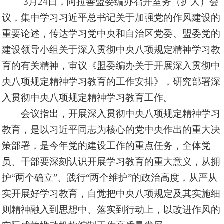
3月24日，阿拉善盟委编办召开室务（扩大）会
议，集中学习习近平总书记关于加强党的作风建设的
重要论述，传达学习党中央和自治区党委、盟委党的
建设领导小组关于深入贯彻中央八项规定精神学习教
育的有关精神，审议《盟委编办关于开展深入贯彻中
央八项规定精神学习教育的工作安排》，研究部署深
入贯彻中央八项规定精神学习教育工作。
会议指出，开展深入贯彻中央八项规定精神学习
教育，是以习近平同志为核心的党中央作出的重大决
策部署，是今年党的建设工作的重点任务，全体党
员、干部要深刻认识开展学习教育的重大意义，从拥
护
“两个确立”、践行“两个维护”的政治高度，从严从
实开展好学习教育，自觉把中央八项规定及其实施细
则精神融入到思想中、落实到行动上，以改进作风的