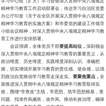
学习中心组（扩大）学习会
暨
深入贯彻中央八项规定
精神学习教育工作
启动部署会
，传达学习自治区党委
办公厅印发《关于在全区开展深入贯彻中央八项规定
精神学习教育的实施方案》和市委党的建设工作领导
小组会议精神，对
深入贯彻中央八项规定精神学习教
育工作进行安排
部署
。
会议强调，全体党员干部
要提高站位，
深刻领会
深入贯彻中央八项规定精神学习教育的重要意义
，
从
政治维度、历史维度、实践维度深刻认识、准确把
握，切实增强开展学习教育的责任感、使命感，以强
烈政治自觉推动学习教育走深走实。
要聚焦重点，
全
面推进深入贯彻中央八项规定精神学习教育取得实
效，
围绕
“学查改”主线，学思想、筑牢思想根基，查
问题、找准作风顽疾，改作风、推动长效治理，确保