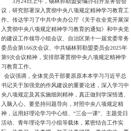
3月24日上午，锡林郭勒盟委编办召开室务会会
议，研究部署深入贯彻中央八项规定精神学习教育工
作。传达学习了中共中央办公厅《关于在全党开展深
入贯彻中央八项规定精神学习教育的通知》和中央党
的建设工作领导小组会议、自治区第十一届党委常务
委员会第166次会议、中共锡林郭勒盟委员会2025年
第9次会议精神，安排部署贯彻中央八项规定精神学
习教育工作。
会议强调，全体党员干部要原原本本学习习近平总
书记关于加强党的作风建设的重要论述，深入学习中
央八项规定及其实施细则精神，真正做到学深悟透、
入脑入心。要坚持问题导向，对照中央八项规定精
神，运用好理论学习中心组、“三会一课”、主题党日
活动、青年理论学习小组等载体，紧密结合工作实