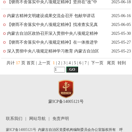
张延昆讲话
【锲而不舍落实中央八项规定精神】坚持在“改”中
2025-06-18
转作风
内蒙古精神文明建设成果交流会召开 包献华讲话
2025-06-16
【锲而不舍落实中央八项规定精神】找准查实见真
2025-06-05
章 立行立改求实效
内蒙古自治区政协召开深入贯彻中央八项规定精神
2025-05-30
学习教育警示教育会 张延昆主持并讲纪律作风党课
【锲而不舍落实中央八项规定精神】在一体推进学
2025-05-27
查改中干出好作风
深入贯彻中央八项规定精神学习教育 内蒙古自治区
2025-05-23
督导组督导地区和单位名单公布
共计
17
页
首页
| 上一页
1
|
2
|
3
|
4
|
5
|
6
|
7
|
下一页
尾页
转到
蒙ICP备14005121号
联系我们
|
网站导航
|
免责声明
蒙ICP备14005121号
内蒙古自治区党委机构编制委员会办公室版权所有 呼