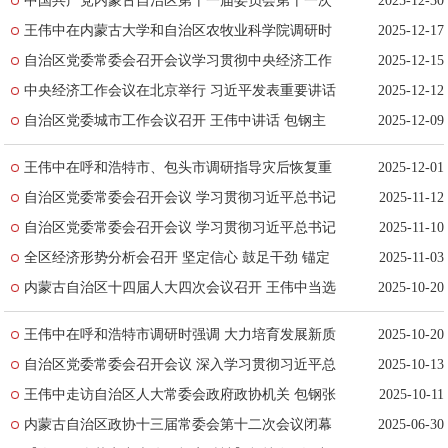
中国共产党内蒙古自治区第十一届委员会第十一次
2025-12-30
全体会议公报
王伟中在内蒙古大学和自治区农牧业科学院调研时
2025-12-17
强调 统筹推进教育科技人才一体发展 为高水平科
自治区党委常委会召开会议学习贯彻中央经济工作
2025-12-15
技自立自...
会议精神 王伟中主持
中央经济工作会议在北京举行 习近平发表重要讲话
2025-12-12
自治区党委城市工作会议召开 王伟中讲话 包钢主
2025-12-09
持 张延昆出席
王伟中在呼和浩特市、包头市调研指导灾后恢复重
2025-12-01
建和受灾群众安置保障工作
自治区党委常委会召开会议 学习贯彻习近平总书记
2025-11-12
在广东考察时的重要讲话重要指示精神 王伟中主持
自治区党委常委会召开会议 学习贯彻习近平总书记
2025-11-10
重要讲话重要指示精神 决定召开自治区党委十一届
全区经济形势分析会召开 坚定信心 鼓足干劲 锚定
2025-11-03
十次全...
全年目标任务决战六十天 王伟中主持并讲话 包钢
内蒙古自治区十四届人大四次会议召开 王伟中当选
2025-10-20
讲话
自治区人大常委会主任 包钢当选自治区人民政府主
王伟中在呼和浩特市调研时强调 大力培育发展新质
2025-10-20
席 张延...
生产力 坚定不移推动高质量发展
自治区党委常委会召开会议 深入学习贯彻习近平总
2025-10-13
书记重要讲话重要指示精神 研究部署“十五五”规划
王伟中走访自治区人大常委会政府政协机关 包钢张
2025-10-11
编制...
延昆参加
内蒙古自治区政协十三届常委会第十二次会议闭幕
2025-06-30