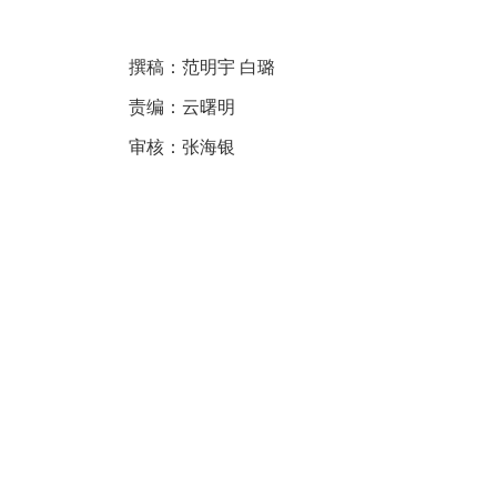
撰稿：范明宇 白璐
责编：
云曙明
审核：张海银