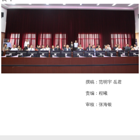
撰稿：范明宇 岳君
责编：
程曦
审核：张海银