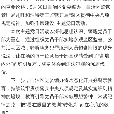
的重要论述，
5月30日自治区党委编办、自治区监狱
管理局
赴呼和浩特第三监狱开展
“深入贯彻中央八项
规定精神、加强作风建设”主题党日活动。
本次主题党日活动以
深化思想认识、警醒党员干
部
为重点，通过组织党员干部实地参观监区监舍、公
共活动区域，聆听职务犯罪服刑人员饱含悔恨的现身
说法，让在场的每一位党员干部直观感受到了
“高墙
内外”的鲜明反差，切身体会到违法犯罪的沉痛代
价。
下一步，自治区党委编办将常态化开展好警示教
育，持续筑牢贯彻落实中央八项规定及其实施细则精
神的堤坝，教育引导党员干部常敲思想警钟、常紧纪
律之弦，把
“看在眼里的教训”转化为“刻在心底的敬
畏”。