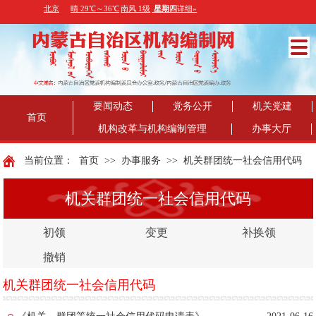
要闻动态
党务公开
机关党建
首页
机构改革与机构编制管理
办事大厅
当前位置：
首页
>>
办事服务
>>
机关群团统一社会信用代码
机关群团统一社会信用代码
初领
变更
补换领
撤销
机关群团统一社会信用代码