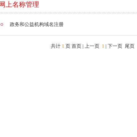
网上名称管理
政务和公益机构域名注册
共计
1
页
首页
| 上一页
1
| 下一页 尾页