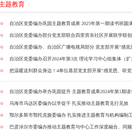
主题教育
自治区党委编办巩固主题教育成果 2025年第一期读书班圆
自治区党委编办部分党支部联合四里营东社区开展联学联创
自治区党委编办、自治区广播电视局部分 党支部开展“感党
党日暨联学联创活动
自治区党委编办召开2024年第3次 理论学习中心组集体（
把温暖送到群众身边！4单位基层党支部开展“感党恩、听党
党日活动
自治区党委编办举办巩固提升 主题教育成果2024年第1期读
乌海市乌达区委编办以学促干 扎实推动主题教育见行见效
鄂尔多斯市鄂托克旗委编办 扎实推进主题教育与机构编制
巴彦淖尔市委编办推动主题教育与中心工作深度融合、同频